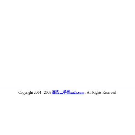
Copyright 2004 - 2008
西安二手网xa2s.com
. All Rights Reserved.