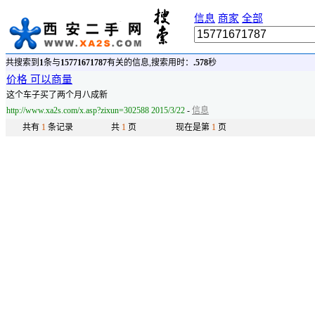
信息
商家
全部
共搜索到
1
条与
15771671787
有关的信息,搜索用时：
.578
秒
价格 可以商量
这个车子买了两个月八成新
http://www.xa2s.com/x.asp?zixun=302588 2015/3/22
-
信息
共有
1
条记录
共
1
页
现在是第
1
页