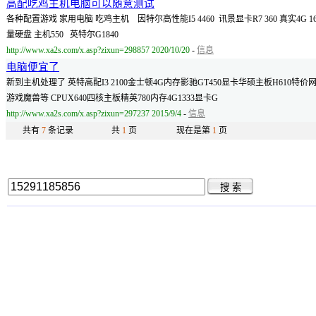
高配吃鸡主机电脑可以随意测试
各种配置游戏 家用电脑 吃鸡主机 因特尔高性能I5 4460 讯景显卡R7 360 真实4G 16G
量硬盘 主机550 英特尔G1840
http://www.xa2s.com/x.asp?zixun=298857 2020/10/20
-
信息
电脑便宜了
新到主机处理了 英特高配I3 2100金士顿4G内存影驰GT450显卡华硕主板H610特价网吧专
游戏魔兽等 CPUX640四核主板精英780内存4G1333显卡G
http://www.xa2s.com/x.asp?zixun=297237 2015/9/4
-
信息
共有
7
条记录
共
1
页
现在是第
1
页