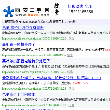
信息
商家
全部
共搜索到
7
条与
15291185856
有关的信息,搜索用时：
.484
秒
电脑 高价回收中介有重谢
电脑高价回收！《网吧学校个人公司电脑及电脑周边产品好坏都可以货好价好省内
http://www.xa2s.com/x.asp?zixun=303514 2020/10/20
-
信息
高配置一体机处理了
高配置联想原装一体机，全接口，拿回家直接用，高清摄像头，DVDRM处理了
152
http://www.xa2s.com/x.asp?zixun=303295 2018/8/23
-
信息
英特尔高配置电脑特价处理了.
英特尔高配置电脑特价处理了. I34130.显卡翔升750主板H81内存4G|1333网吧
http://www.xa2s.com/x.asp?zixun=302875 2015/12/4
-
信息
全新投影仪处理了 ，电动幕布，加长信号线，遥控等，15291
全新投影仪处理了，电动幕布，加长信号线，遥控等，
15291185856
http://www.xa2s.com/x.asp?zixun=302772 2015/11/23
-
信息
电脑高价上门回收!!!
电脑高价回收！《网吧学校个人公司电脑及电脑周边产品好坏都可以货好价好省内上
http://www.xa2s.com/x.asp?zixun=302587 2020/10/20
-
信息