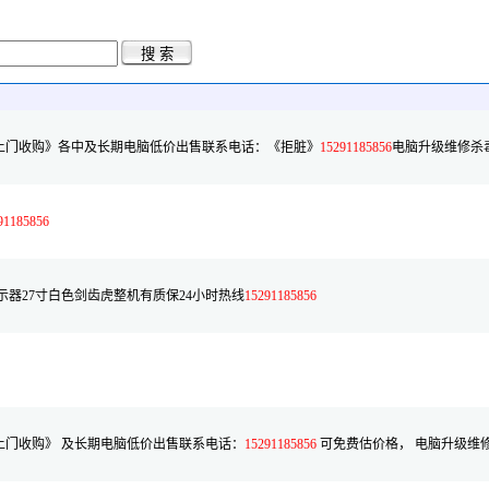
上门收购》各中及长期电脑低价出售联系电话：《拒脏》
15291185856
电脑升级维修杀
91185856
配置显示器27寸白色剑齿虎整机有质保24小时热线
15291185856
门收购》 及长期电脑低价出售联系电话：
15291185856
可免费估价格， 电脑升级维