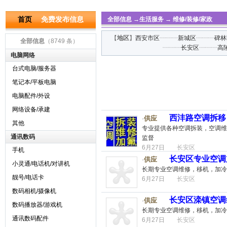
首页
免费发布信息
全部信息
→
生活服务
→
维修/装修/家政
【
地区
】
西安市区
┈┈┈
新城区
┈┈┈
碑林
全部信息
（8749 条）
┈┈┈
长安区
┈┈┈
高
电脑网络
台式电脑/服务器
笔记本/平板电脑
电脑配件/外设
网络设备/承建
西沣路空调拆移
供应
·
其他
专业提供各种空调拆装，空调维
通讯数码
监督
6月27日
长安区
手机
长安区专业空调
供应
·
小灵通/电话机/对讲机
长期专业空调维修，移机，加冷
靓号/电话卡
6月27日
长安区
数码相机/摄像机
长安区滦镇空调
供应
·
数码播放器/游戏机
长期专业空调维修，移机，加冷
通讯数码配件
6月27日
长安区