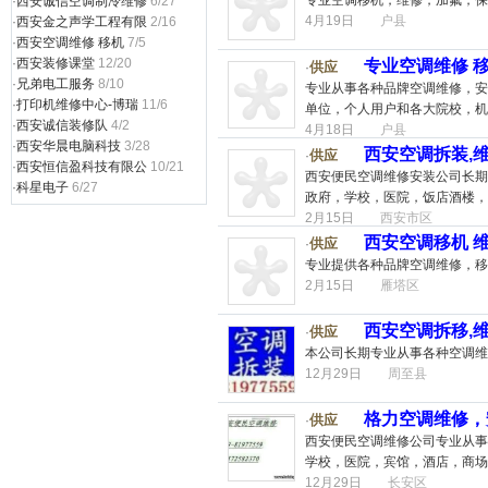
专业空调移机，维修，加氟，保
·
西安诚信空调制冷维修
6/27
4月19日
户县
·
西安金之声学工程有限
2/16
·
西安空调维修 移机
7/5
·
西安装修课堂
12/20
专业空调维修 移
供应
·
·
兄弟电工服务
8/10
专业从事各种品牌空调维修，安
·
打印机维修中心-博瑞
11/6
单位，个人用户和各大院校，机
·
西安诚信装修队
4/2
4月18日
户县
·
西安华晨电脑科技
3/28
西安空调拆装,维
供应
·
·
西安恒信盈科技有限公
10/21
西安便民空调维修安装公司长期
·
科星电子
6/27
政府，学校，医院，饭店酒楼，
2月15日
西安市区
西安空调移机 
供应
·
专业提供各种品牌空调维修，移
2月15日
雁塔区
西安空调拆移,维
供应
·
本公司长期专业从事各种空调维
12月29日
周至县
格力空调维修，
供应
·
西安便民空调维修公司专业从事
学校，医院，宾馆，酒店，商场
12月29日
长安区