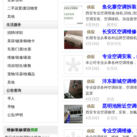
货架/货柜
鱼化寨空调拆装
供应
·
二手设置/废旧物资
西安专业空调维修,移机,回收,
其他
空调安装、空调移机、加连接管
生活服务
4月26日
雁塔区
长安区空调维修
供应
·
招聘/求职
长期专业从事各种品牌空调移机
美容/健身/购物卡
4月19日
西安市区
车票/门票/水票
专业空调安装，
供应
·
维修/装修/家政
本公司专业从事各种空调维修，
培训/招生/家教
4月19日
长安区
宠物/乐器/收藏品
沣东新城空调维
供应
·
其他
专业提供各种空调拆装，空调维
公告查询
监督
寻人
4月19日
其他
昆明池附近空调
供应
·
寻物
西安专业空调修理，安装，加氟
公告/声明
4月19日
长安区
维修/装修/家政
商家
专业空调维修、
供应
·