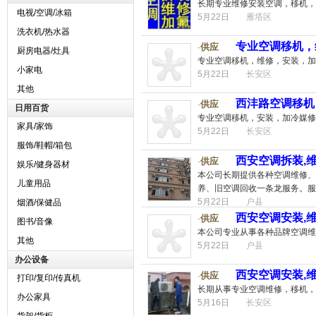
长期专业维修安装空调，移机，
电视/空调/冰箱
5月22日
雁塔区
洗衣机/热水器
专业空调移机，
供应
·
厨房电器/灶具
专业空调移机，维修，安装，加
小家电
5月22日
长安区
其他
西沣路空调移机
供应
·
日用百货
专业空调移机，安装，加冷媒修
家具/家饰
5月22日
长安区
服饰/鞋帽/箱包
西安空调拆装,维
供应
·
娱乐/健身器材
本公司长期提供各种空调维修、
儿童用品
养、旧空调回收一条龙服务。服务
5月22日
户县
烟酒/保健品
西安空调安装,维
供应
·
图书/音像
本公司专业从事各种品牌空调维
其他
5月22日
户县
办公设备
西安空调安装,维
供应
·
打印/复印/传真机
长期从事专业空调维修，移机，
办公家具
5月16日
长安区