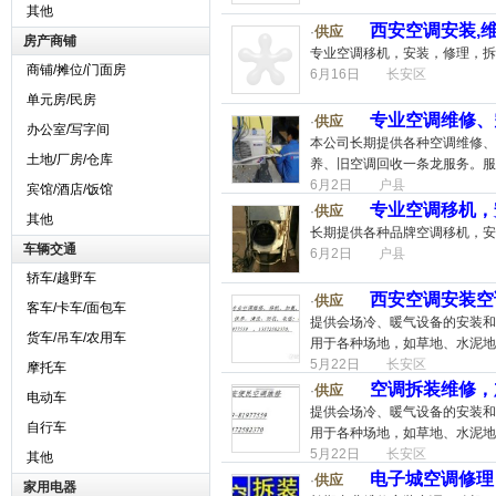
其他
西安空调安装,维
供应
·
房产商铺
专业空调移机，安装，修理，拆
商铺/摊位/门面房
6月16日
长安区
单元房/民房
专业空调维修、
供应
·
办公室/写字间
本公司长期提供各种空调维修、
土地/厂房/仓库
养、旧空调回收一条龙服务。服务
6月2日
户县
宾馆/酒店/饭馆
专业空调移机，
供应
·
其他
长期提供各种品牌空调移机，安
车辆交通
6月2日
户县
轿车/越野车
西安空调安装空
供应
·
客车/卡车/面包车
提供会场冷、暖气设备的安装和
货车/吊车/农用车
用于各种场地，如草地、水泥地、
5月22日
长安区
摩托车
空调拆装维修，
供应
·
电动车
提供会场冷、暖气设备的安装和
自行车
用于各种场地，如草地、水泥地、
5月22日
长安区
其他
电子城空调修理
供应
·
家用电器