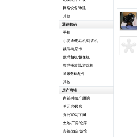
网络设备/承建
其他
通讯数码
手机
小灵通/电话机/对讲机
靓号/电话卡
数码相机/摄像机
数码播放器/游戏机
通讯数码配件
其他
房产商铺
商铺/摊位/门面房
单元房/民房
办公室/写字间
土地/厂房/仓库
宾馆/酒店/饭馆