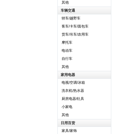
其他
车辆交通
轿车/越野车
客车/卡车/面包车
货车/吊车/农用车
摩托车
电动车
自行车
其他
家用电器
电视/空调/冰箱
洗衣机/热水器
厨房电器/灶具
小家电
其他
日用百货
家具/家饰