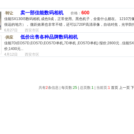
卖一部佳能数码相机
600
转让
·
价格：
佳能SX130IS数码相机 成色9成，正常使用。黑色机子，全套什么都在。 1210
很远的地方）， 微距效果也非常不错，还可以720P高清录像，自动对焦，光学防抖等
6月27日
西安市区
低价出售各种品牌数码相机
供应
·
佳能7D(EOS7D,EOS7D,EOS7D单机,7D单机 ,EOS7D单机) 报价;2800元 ..佳能SX5
价;1400元...
4月12日
西安市区
共有
2
条信息 | 每页数:
25
| 总页数:
1
| 当前页:
1
首页
上一页