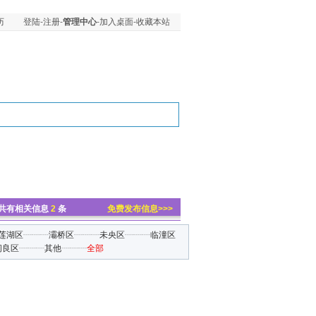
历
登陆
-
注册
-
管理中心
-
加入桌面
-
收藏本站
共有相关信息
2
条
免费发布信息>>>
莲湖区
┈┈┈
灞桥区
┈┈┈
未央区
┈┈┈
临潼区
阎良区
┈┈┈
其他
┈┈┈
全部