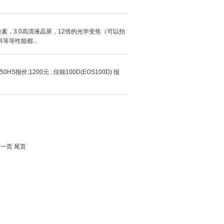
万像素，3.0高清液晶屏，12倍的光学变焦（可以拍
等性能都...
0HS报价;1200元 ..佳能100D(EOS100D) 报
下一页
尾页