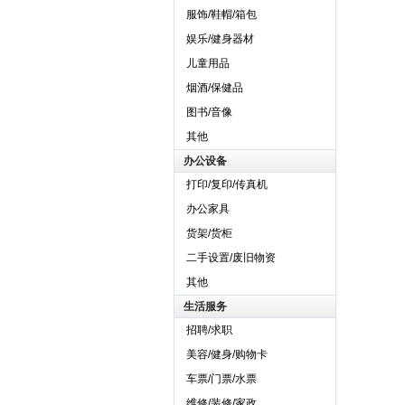
服饰/鞋帽/箱包
娱乐/健身器材
儿童用品
烟酒/保健品
图书/音像
其他
办公设备
打印/复印/传真机
办公家具
货架/货柜
二手设置/废旧物资
其他
生活服务
招聘/求职
美容/健身/购物卡
车票/门票/水票
维修/装修/家政