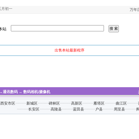
五月初一
万年
本站
出售本站最新程序
→
通讯数码
→
数码相机/摄像机
】
西安市区
┈┈┈
新城区
┈┈┈
碑林区
┈┈┈
高新区
┈┈┈
雁塔区
┈┈┈
曲江区
┈┈┈
┈┈┈
长安区
┈┈┈
高陵县
┈┈┈
蓝田县
┈┈┈
户县
┈┈┈
周至县
┈┈┈