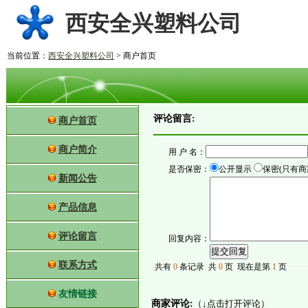
西安全兴塑料公司
当前位置：
西安全兴塑料公司
> 商户首页
评论留言:
商户首页
商户简介
用 户 名：
是否保密：
公开显示
保密(只有商
新闻公告
产品信息
评论留言
回复内容：
联系方式
共有
0
条记录 共
0
页 现在是第
1
页
┈┈
友情链接
商家评论:
（↓点击打开评论）