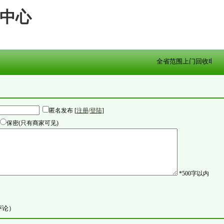
中心
全省范围上门回收电脑
匿名发布 [
注册
/
登陆
]
保密(只有商家可见)
*500字以内
评论）