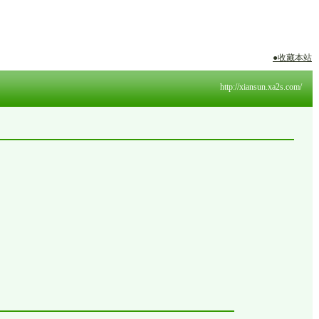
●收藏本站
，欢迎来电咨询～
http://xiansun.xa2s.com/