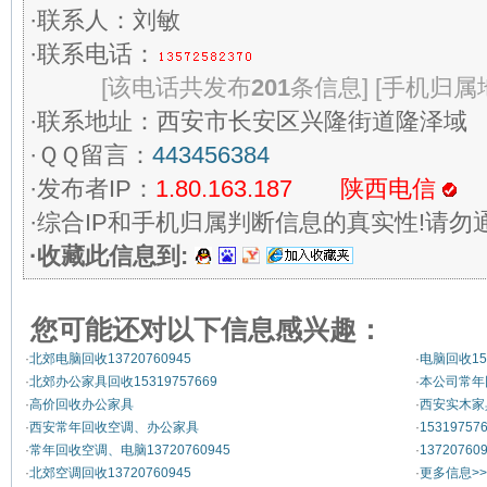
·联系人：刘敏
·联系电话：
[该电话共发布
201
条信息]
[手机归属
·联系地址：西安市长安区兴隆街道隆泽域
·ＱＱ留言：
443456384
·发布者IP：
1.80.163.187 陕西电信
·综合IP和手机归属判断信息的真实性!请勿
·收藏此信息到:
您可能还对以下信息感兴趣：
·
北郊电脑回收13720760945
·
电脑回收153
·
北郊办公家具回收15319757669
·
本公司常年
·
高价回收办公家具
·
西安实木家具
·
西安常年回收空调、办公家具
·
153197
·
常年回收空调、电脑13720760945
·
137207
·
北郊空调回收13720760945
·
更多信息>>