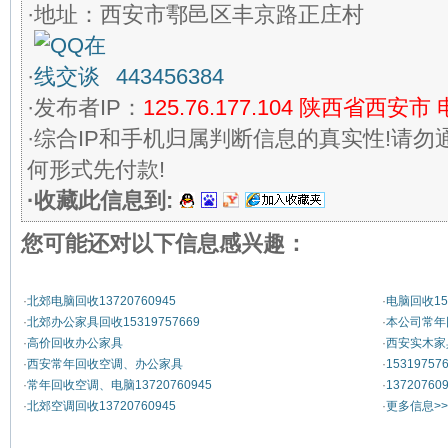
·地址：西安市鄠邑区丰京路正庄村
·
443456384
·发布者IP：
125.76.177.104
陕西省西安市 
·综合IP和手机归属判断信息的真实性!请勿
何形式先付款!
·收藏此信息到:
您可能还对以下信息感兴趣：
·
北郊电脑回收13720760945
·
电脑回收153
·
北郊办公家具回收15319757669
·
本公司常年
·
高价回收办公家具
·
西安实木家具
·
西安常年回收空调、办公家具
·
153197
·
常年回收空调、电脑13720760945
·
137207
·
北郊空调回收13720760945
·
更多信息>>