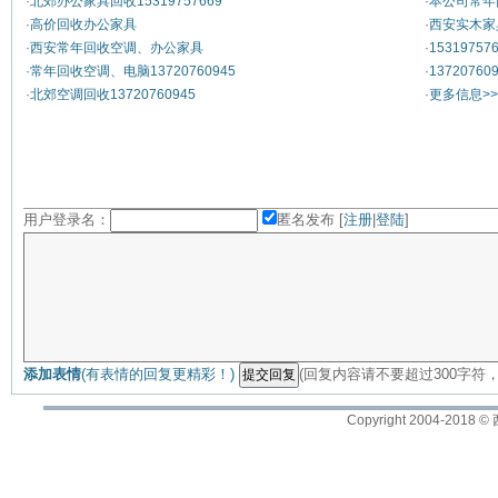
·
北郊办公家具回收15319757669
·
本公司常年
·
高价回收办公家具
·
西安实木家具
·
西安常年回收空调、办公家具
·
153197
·
常年回收空调、电脑13720760945
·
137207
·
北郊空调回收13720760945
·
更多信息>>
用户登录名：
匿名发布 [
注册
|
登陆
]
添加表情
(有表情的回复更精彩！)
(回复内容请不要超过300字符
Copyright 2004-2018 ©