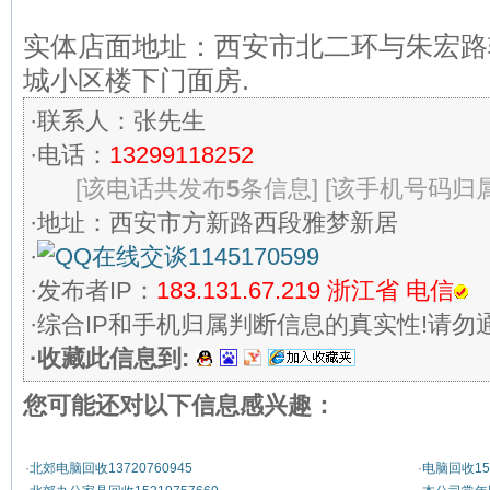
实体店面地址：西安市北二环与朱宏路
城小区楼下门面房.
·联系人：张先生
·电话：
13299118252
[该电话共发布
5
条信息]
[该手机号码归属
·地址：西安市方新路西段雅梦新居
·
1145170599
·发布者IP：
183.131.67.219
浙江省 电信
·综合IP和手机归属判断信息的真实性!请勿
·收藏此信息到:
您可能还对以下信息感兴趣：
·
北郊电脑回收13720760945
·
电脑回收153