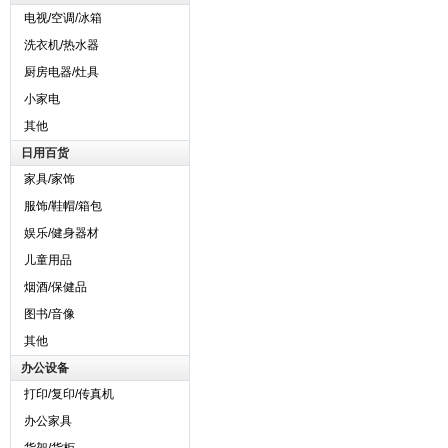
电视/空调/冰箱
洗衣机/热水器
厨房电器/灶具
小家电
其他
日用百货
家具/家饰
服饰/鞋帽/箱包
娱乐/健身器材
儿童用品
烟酒/保健品
图书/音像
其他
办公设备
打印/复印/传真机
办公家具