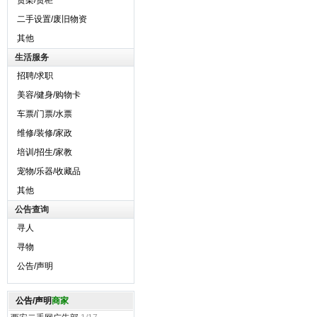
货架/货柜
二手设置/废旧物资
其他
生活服务
招聘/求职
美容/健身/购物卡
车票/门票/水票
维修/装修/家政
培训/招生/家教
宠物/乐器/收藏品
其他
公告查询
寻人
寻物
公告/声明
公告/声明
商家