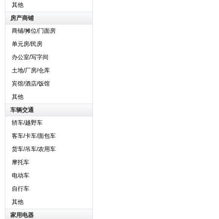
其他
房产商铺
商铺/摊位/门面房
单元房/民房
办公室/写字间
土地/厂房/仓库
宾馆/酒店/饭馆
其他
车辆交通
轿车/越野车
客车/卡车/面包车
货车/吊车/农用车
摩托车
电动车
自行车
其他
家用电器