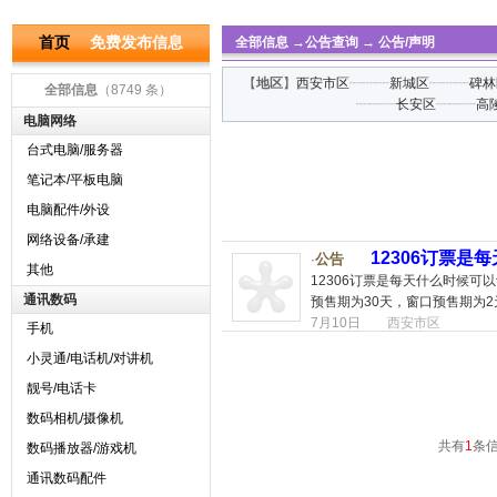
首页
免费发布信息
全部信息
→
公告查询
→
公告/声明
【
地区
】
西安市区
┈┈┈
新城区
┈┈┈
碑林
全部信息
（8749 条）
┈┈┈
长安区
┈┈┈
高
电脑网络
台式电脑/服务器
笔记本/平板电脑
电脑配件/外设
网络设备/承建
12306订票是
公告
·
其他
12306订票是每天什么时候可以订
通讯数码
预售期为30天，窗口预售期为2
7月10日
西安市区
手机
小灵通/电话机/对讲机
靓号/电话卡
数码相机/摄像机
共有
1
条信
数码播放器/游戏机
通讯数码配件