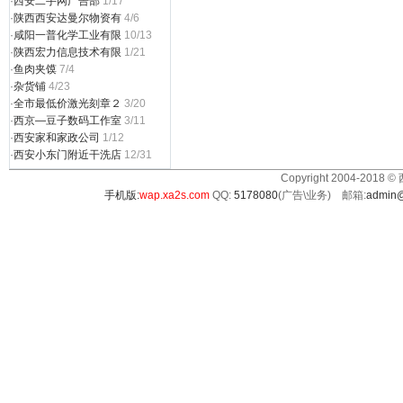
·
西安二手网广告部
1/17
·
陕西西安达曼尔物资有
4/6
·
咸阳一普化学工业有限
10/13
·
陕西宏力信息技术有限
1/21
·
鱼肉夹馍
7/4
·
杂货铺
4/23
·
全市最低价激光刻章２
3/20
·
西京—豆子数码工作室
3/11
·
西安家和家政公司
1/12
·
西安小东门附近干洗店
12/31
Copyright 2004-2018 ©
手机版:
wap.xa2s.com
QQ:
5178080
(广告\业务) 邮箱:
admin