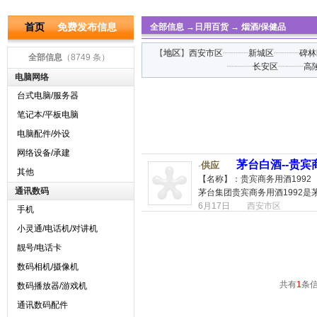
首页
免费发布信息
全部信息
→
日用百货
→
烟酒/保健品
【
地区
】
西安市区
┈┈┈
新城区
┈┈┈
碑林
全部信息
（8749 条）
┈┈┈
长安区
┈┈┈
高
电脑网络
台式电脑/服务器
笔记本/平板电脑
电脑配件/外设
网络设备/承建
茅台白酒--贵宾
供应
·
其他
【名称】：贵宾商务用酒1992 
通讯数码
茅台集团贵宾商务用酒1992是
6月17日
西安市区
手机
小灵通/电话机/对讲机
靓号/电话卡
数码相机/摄像机
共有
1
条信
数码播放器/游戏机
通讯数码配件