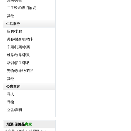
货架/货柜
二手设置/废旧物资
其他
生活服务
招聘/求职
美容/健身/购物卡
车票/门票/水票
维修/装修/家政
培训/招生/家教
宠物/乐器/收藏品
其他
公告查询
寻人
寻物
公告/声明
烟酒/保健品
商家