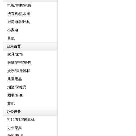
电视/空调/冰箱
洗衣机/热水器
厨房电器/灶具
小家电
其他
日用百货
家具/家饰
服饰/鞋帽/箱包
娱乐/健身器材
儿童用品
烟酒/保健品
图书/音像
其他
办公设备
打印/复印/传真机
办公家具