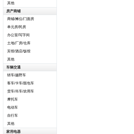
其他
房产商铺
商铺/摊位/门面房
单元房/民房
办公室/写字间
土地/厂房/仓库
宾馆/酒店/饭馆
其他
车辆交通
轿车/越野车
客车/卡车/面包车
货车/吊车/农用车
摩托车
电动车
自行车
其他
家用电器