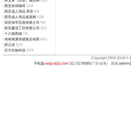
·
康宝莱（西安）减肥网
12/5
·
西安浓情咖啡
1/24
·
西安成人用品 西安
8/9
·
西安成人用品速递网
5/28
·
深圳深华贸易有限公司
9/8
·
西安赢强工贸有限公司
3/21
·
十八猫商城
7/4
·
海南南澳保健食品有限
4/12
·
碧云涛
3/22
·
百方生物科技
3/19
Copyright 2004-2018 ©
手机版:
wap.xa2s.com
QQ:
5178080
(广告\业务) 邮箱:
admin