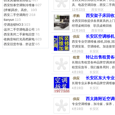
全西安高价回收红木家具，办公
·
西安真诚物资回收公
6/27
具、电器空调回收，西安二手商
·
西安恒泰空调制冷维修
6/27
12月22日
西安市区
·
[求够]高价。高价。
10/3
·
西安二手空调商行
2/18
西安架子床回收13
求购
·
·
tianyun
11/3
全西安回收提供各类家具的上门
·
空调连锁NO:3
3/23
经理桌椅回收 职员桌椅回收 
·
远洋二手空调电器公司
1/6
12月16日
西安市区
·
西安美邦二手家电旧货
7/1
长安区空调移机
供应
·
·
收购音响灯光高档家电
6/23
西安专业空调维修,移机,回收,
·
西安旧货市场．舒达贸
6/5
空调安装、空调移机、加连接管
4月26日
长安区
转让出售租赁各
租赁
·
长期出售租赁各种品牌空调(柜
租赁应急等，我们服务周到，价
4月19日
长安区
长安区东大专业空
供应
·
长期专业从事各种品牌空调维修
4月19日
长安区
西太路附近空调
供应
·
专业空调维修，加冷媒，保养，
4月19日
长安区