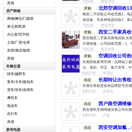
7月2日
西安市区
其他
北郊空调回收137
求购
·
房产商铺
顺意二手回收公司收范围 ​1
商铺/摊位/门面房
放设备、等各种电器回收2、家
7月2日
西安市区
单元房/民房
西安二手家具收售1
求购
·
办公室/写字间
西安顺意二手家具家电回收,长
土地/厂房/仓库
方便快捷，公司回收范围；1、
7月2日
西安市区
宾馆/酒店/饭馆
空调回收公司热
求购
·
其他
长期回收家用空调：品牌如三菱
车辆交通
尔、美的、华宝、春兰等等，中
6月27日
长安区
轿车/越野车
长期转让出售租
供应
·
客车/卡车/面包车
长期出售租赁各种品牌型号空调
货车/吊车/农用车
6月27日
长安区
摩托车
西户路空调维修
供应
·
电动车
西安便民空调维修安装公司长期
自行车
6月27日
户县
其他
西安空调加氟，
供应
·
家用电器