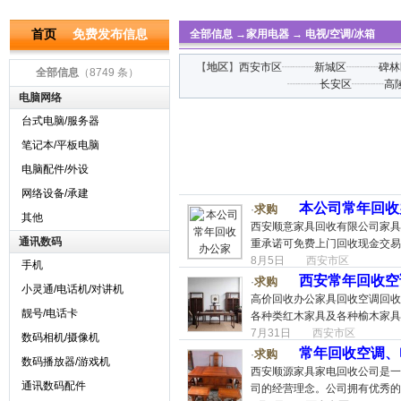
首页
免费发布信息
全部信息
→
家用电器
→
电视/空调/冰箱
【
地区
】
西安市区
┈┈┈
新城区
┈┈┈
碑林
全部信息
（8749 条）
┈┈┈
长安区
┈┈┈
高
电脑网络
台式电脑/服务器
笔记本/平板电脑
电脑配件/外设
网络设备/承建
本公司常年回收办
求购
·
其他
西安顺意家具回收有限公司家具
通讯数码
重承诺可免费上门回收现金交易
8月5日
西安市区
手机
西安常年回收空
求购
·
小灵通/电话机/对讲机
高价回收办公家具回收空调回收
靓号/电话卡
各种类红木家具及各种榆木家具
7月31日
西安市区
数码相机/摄像机
常年回收空调、电脑
求购
·
数码播放器/游戏机
西安顺源家具家电回收公司是一家
通讯数码配件
司的经营理念。公司拥有优秀的回