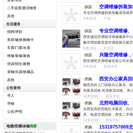
货架/货柜
空调维修拆装加
供应
·
二手设置/废旧物资
专业空调维修拆装加氟清洗保养
其他
5月16日
户县
生活服务
专业空调维修、
供应
·
招聘/求职
西安诚信空调制冷维修服务中心
美容/健身/购物卡
氟空调加换管道空调改换主板空
车票/门票/水票
5月16日
长安区
兴隆空调维修，
供应
·
维修/装修/家政
西安便民空调维修安装公司长期
培训/招生/家教
5月16日
西安市区
宠物/乐器/收藏品
西安办公家具回
求购
·
其他
顺意高价上门回收办公家具、欧
公告查询
有家具回收 民用家具回收：单
寻人
12月24日
西安市区
北郊电脑回收、实
求购
·
寻物
全西安高价回收红木家具，办公
公告/声明
具、电器空调回收，西安二手商
12月22日
西安市区
电视/空调/冰箱
商家
15319757
求购
·