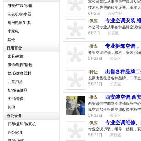
本公司是以从事中央空调以及家
电视/空调/冰箱
技术和先进的检测设备。承接大
6月2日
西安市区
洗衣机/热水器
专业空调安装,维
供应
·
厨房电器/灶具
本公司专业从事各种品牌空调维
小家电
6月2日
长安区
其他
专业拆卸空调，
供应
·
日用百货
专业空调维修，移机，安装,保
家具/家饰
5月22日
高新区
服饰/鞋帽/箱包
出售各种品牌二
转让
·
娱乐/健身器材
长期出售租赁各种品牌，二手空调，
儿童用品
5月22日
长安区
烟酒/保健品
西安装空调,西
供应
·
图书/音像
西安诚信空调制冷维修服务中心
其他
氟空调加换管道空调改换主板空
5月22日
长安区
办公设备
专业空调维修、
供应
·
打印/复印/传真机
专业空调拆装，维修，移机，安
办公家具
5月22日
高新区