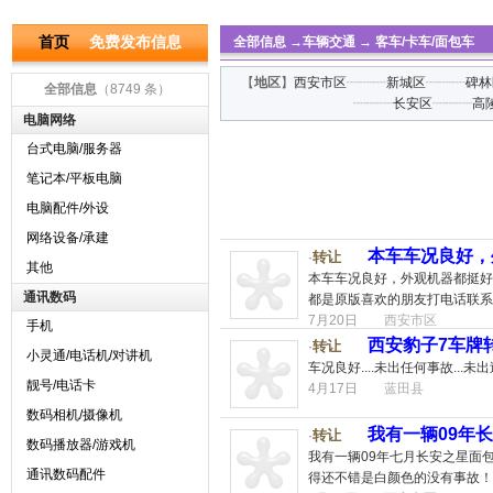
首页
免费发布信息
全部信息
→
车辆交通
→
客车/卡车/面包车
【
地区
】
西安市区
┈┈┈
新城区
┈┈┈
碑林
全部信息
（8749 条）
┈┈┈
长安区
┈┈┈
高
电脑网络
台式电脑/服务器
笔记本/平板电脑
电脑配件/外设
网络设备/承建
本车车况良好，
转让
·
其他
本车车况良好，外观机器都挺好
通讯数码
都是原版喜欢的朋友打电话联系
7月20日
西安市区
手机
西安豹子7车牌
转让
·
小灵通/电话机/对讲机
车况良好....未出任何事故...未出
靓号/电话卡
4月17日
蓝田县
数码相机/摄像机
我有一辆09年
转让
·
数码播放器/游戏机
我有一辆09年七月长安之星面
通讯数码配件
得还不错是白颜色的没有事故！