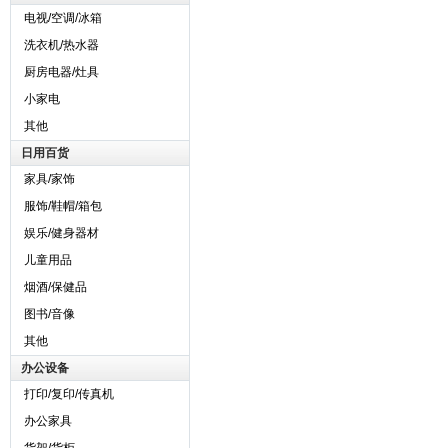
电视/空调/冰箱
洗衣机/热水器
厨房电器/灶具
小家电
其他
日用百货
家具/家饰
服饰/鞋帽/箱包
娱乐/健身器材
儿童用品
烟酒/保健品
图书/音像
其他
办公设备
打印/复印/传真机
办公家具