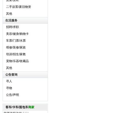
货架/货柜
二手设置/废旧物资
其他
生活服务
招聘/求职
美容/健身/购物卡
车票/门票/水票
维修/装修/家政
培训/招生/家教
宠物/乐器/收藏品
其他
公告查询
寻人
寻物
公告/声明
客车/卡车/面包车
商家