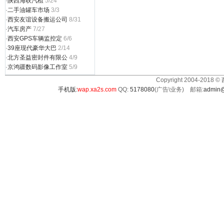
·
陕西海联汽租
5/24
·
二手油罐车市场
3/3
·
西安友谊设备搬运公司
8/31
·
汽车房产
7/27
·
西安GPS车辆监控定
6/6
·
39座现代豪华大巴
2/14
·
北方圣益密封件有限公
4/9
·
京鸿疆数码影像工作室
5/9
Copyright 2004-2018 ©
手机版:
wap.xa2s.com
QQ:
5178080
(广告\业务) 邮箱:
admin