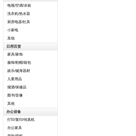
电视/空调/冰箱
洗衣机/热水器
厨房电器/灶具
小家电
其他
日用百货
家具/家饰
服饰/鞋帽/箱包
娱乐/健身器材
儿童用品
烟酒/保健品
图书/音像
其他
办公设备
打印/复印/传真机
办公家具