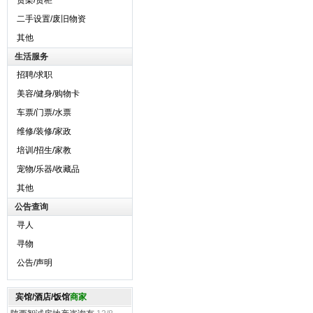
货架/货柜
二手设置/废旧物资
其他
生活服务
招聘/求职
美容/健身/购物卡
车票/门票/水票
维修/装修/家政
培训/招生/家教
宠物/乐器/收藏品
其他
公告查询
寻人
寻物
公告/声明
宾馆/酒店/饭馆
商家