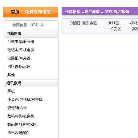
首页
免费发布信息
全部信息
→
房产商铺
→
宾馆/酒店/饭馆
【
地区
】
西安市区
┈┈┈
新城区
┈┈┈
碑林
全部信息
（8749 条）
┈┈┈
长安区
┈┈┈
高
电脑网络
台式电脑/服务器
笔记本/平板电脑
电脑配件/外设
网络设备/承建
其他
通讯数码
手机
小灵通/电话机/对讲机
靓号/电话卡
数码相机/摄像机
数码播放器/游戏机
通讯数码配件