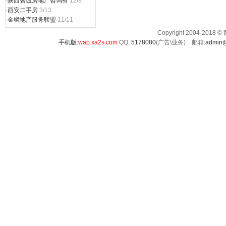
·
陕西智诚房地产咨询有
12/8
·
西安二手房
3/13
·
金鳞地产服务联盟
11/11
Copyright 2004-2018 ©
手机版:
wap.xa2s.com
QQ:
5178080
(广告\业务) 邮箱:
admin