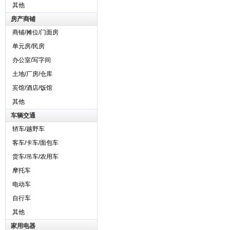
其他
房产商铺
商铺/摊位/门面房
单元房/民房
办公室/写字间
土地/厂房/仓库
宾馆/酒店/饭馆
其他
车辆交通
轿车/越野车
客车/卡车/面包车
货车/吊车/农用车
摩托车
电动车
自行车
其他
家用电器