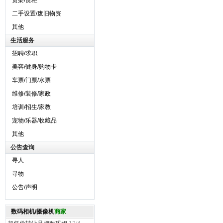
货架/货柜
二手设置/废旧物资
其他
生活服务
招聘/求职
美容/健身/购物卡
车票/门票/水票
维修/装修/家政
培训/招生/家教
宠物/乐器/收藏品
其他
公告查询
寻人
寻物
公告/声明
数码相机/摄像机
商家