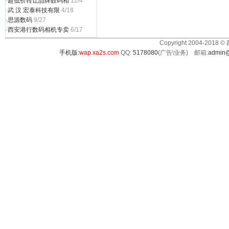
·
超低价转让品牌数码相
12/4
·
武 汉 宏泰科技有限
4/18
·
思源数码
9/27
·
西安港行数码相机专卖
6/17
Copyright 2004-2018 ©
手机版:
wap.xa2s.com
QQ:
5178080
(广告\业务) 邮箱:
admin