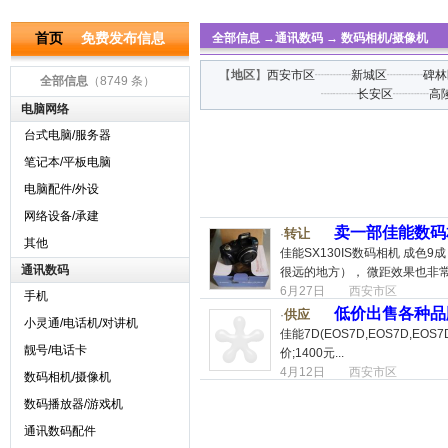
首页
免费发布信息
全部信息
→
通讯数码
→
数码相机/摄像机
【
地区
】
西安市区
┈┈┈
新城区
┈┈┈
碑林
全部信息
（8749 条）
┈┈┈
长安区
┈┈┈
高
电脑网络
台式电脑/服务器
笔记本/平板电脑
电脑配件/外设
网络设备/承建
卖一部佳能数码
转让
·
其他
佳能SX130IS数码相机 成色
通讯数码
很远的地方）， 微距效果也非常
6月27日
西安市区
手机
低价出售各种品
供应
·
小灵通/电话机/对讲机
佳能7D(EOS7D,EOS7D,EOS7
靓号/电话卡
价;1400元...
4月12日
西安市区
数码相机/摄像机
数码播放器/游戏机
通讯数码配件