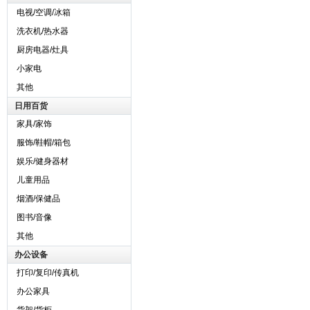
电视/空调/冰箱
洗衣机/热水器
厨房电器/灶具
小家电
其他
日用百货
家具/家饰
服饰/鞋帽/箱包
娱乐/健身器材
儿童用品
烟酒/保健品
图书/音像
其他
办公设备
打印/复印/传真机
办公家具