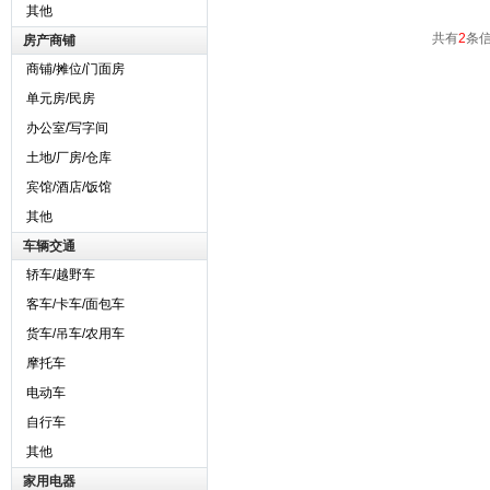
其他
共有
2
条信
房产商铺
商铺/摊位/门面房
单元房/民房
办公室/写字间
土地/厂房/仓库
宾馆/酒店/饭馆
其他
车辆交通
轿车/越野车
客车/卡车/面包车
货车/吊车/农用车
摩托车
电动车
自行车
其他
家用电器