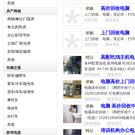
其他
高价回收电脑
求购
·
房产商铺
上门回收，电脑，笔记本，打印
商铺/摊位/门面房
2月27日
西安市区
单元房/民房
上门回收电脑
求购
·
办公室/写字间
上门回收，电脑，笔记本，打印
土地/厂房/仓库
2月27日
西安市区
宾馆/酒店/饭馆
高配吃鸡主机电
转让
·
其他
各种配置游戏 家用电脑 吃鸡主机 因
车辆交通
首选机 X4 740 真实4核心 4G内存
10月20日
西安市区
轿车/越野车
电脑高价上门回收
求购
·
客车/卡车/面包车
电脑高价回收！《网吧学校个人
货车/吊车/农用车
15291185856 可免费估价
10月20日
西安市区
摩托车
电脑 高价回收
求购
·
电动车
电脑高价回收！《网吧学校个人
自行车
《拒脏》15291185856电脑
10月20日
西安市区
其他
培训机构办公电脑
转让
·
家用电器