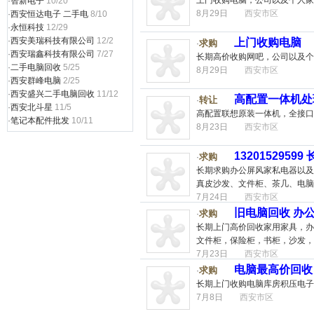
上门收购电脑，公司以及个人家
·
智新电子
10/20
8月29日
西安市区
·
西安恒达电子 二手电
8/10
·
永恒科技
12/29
·
西安美瑞科技有限公司
12/2
上门收购电脑
求购
·
·
西安瑞鑫科技有限公司
7/27
长期高价收购网吧，公司以及个
·
二手电脑回收
5/25
8月29日
西安市区
·
西安群峰电脑
2/25
·
西安盛兴二手电脑回收
11/12
高配置一体机处
转让
·
·
西安北斗星
11/5
高配置联想原装一体机，全接口，
·
笔记本配件批发
10/11
8月23日
西安市区
13201529
求购
·
长期求购办公屏风家私电器以
真皮沙发、文件柜、茶几、电脑
7月24日
西安市区
旧电脑回收 办公
求购
·
长期上门高价回收家用家具，办
文件柜，保险柜，书柜，沙发，
7月23日
西安市区
电脑最高价回收
求购
·
长期上门收购电脑库房积压电子
7月8日
西安市区