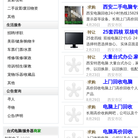
货架/货柜
西安二手电脑专
求购
·
二手设置/废旧物资
西安电脑回收24小时热线158
其他
显示器等设备。长期上门高价回
生活服务
4月20日
西安市区
25套四核 双核
转让
·
招聘/求职
25套四核 双核电脑22寸LG
美容/健身/购物卡
选择特恩选择放心。 实体店面
车票/门票/水票
2月23日
西安市区
大量台式办公.
转让
·
维修/装修/家政
西安特恩电脑 大量台式办公，
培训/招生/家教
件、以旧换新、以旧换旧、低配换
宠物/乐器/收藏品
2月23日
西安市区
上门回收电脑
求购
·
其他
高价回收电脑上门高价回收个人
公告查询
产品.
寻人
8月29日
西安市区
电脑上门回收
求购
·
寻物
长期高价收购网吧，公司以及个
公告/声明
8月29日
西安市区
台式电脑/服务器
商家
电脑高价回收
求购
·