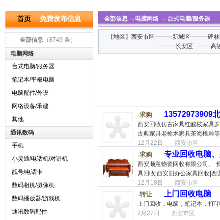
首页
免费发布信息
全部信息
→
电脑网络
→
台式电脑/服务器
【
地区
】
西安市区
┈┈┈
新城区
┈┈┈
碑林
全部信息
（8749 条）
┈┈┈
长安区
┈┈┈
高
电脑网络
台式电脑/服务器
笔记本/平板电脑
电脑配件/外设
网络设备/承建
135729739
求购
·
其他
西安回收仿古家具红酸枝家具罗
通讯数码
古典家具老榆木家具茶海根雕等
12月22日
西安市区
手机
专业回收电脑、办公
求购
·
小灵通/电话机/对讲机
西安顺意物资回收有限公司、 
靓号/电话卡
具回收|西安旧办公家具回收|西
12月18日
西安市区
数码相机/摄像机
上门回收电脑
转让
·
数码播放器/游戏机
上门回收，电脑，笔记本，打印
通讯数码配件
2月27日
西安市区