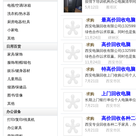
疫情下培训机构办公电脑清华同方
电视/空调/冰箱
5月12日
雁塔区
洗衣机/热水器
最高价回收电脑
求购
·
厨房电器/灶具
西安电脑回收有限公司(1325
小家电
绿色合作以求双赢。同时也是集
11月24日
碑林区
其他
高价回收电脑
求购
·
日用百货
西安电脑回收有限公司(1325
家具/家饰
绿色合作以求双赢。同时也是集
11月24日
西安市区
服饰/鞋帽/箱包
特高价回收电脑
求购
·
娱乐/健身器材
西安电脑回收上门收购公司个人
儿童用品
7月21日
西安市区
烟酒/保健品
上门回收电脑
求购
·
图书/音像
长期上门银行单位个人电脑单位
其他
7月21日
西安市区
办公设备
高价回收各种二
求购
·
打印/复印/传真机
西安专业回收各种二手家具，办
办公家具
5月21日
西安市区