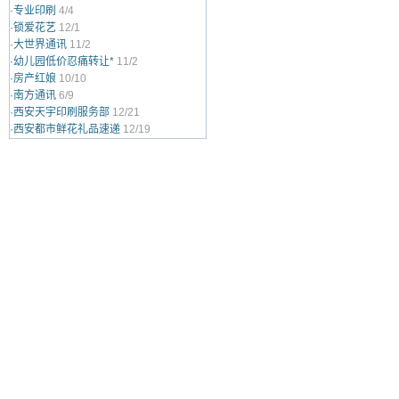
·
专业印刷
4/4
·
锁爱花艺
12/1
·
大世界通讯
11/2
·
幼儿园低价忍痛转让*
11/2
·
房产红娘
10/10
·
南方通讯
6/9
·
西安天宇印刷服务部
12/21
·
西安都市鲜花礼品速递
12/19