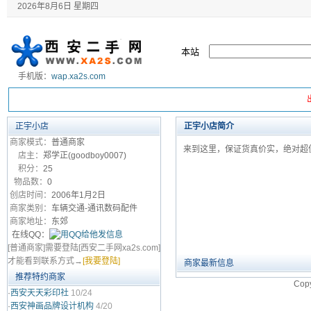
2026年8月6日 星期四
本站
手机版：
wap.xa2s.com
正宇小店
正宇小店简介
商家模式：
普通商家
来到这里，保证货真价实，绝对
店主：
郑学正(goodboy0007)
积分：
25
物品数：
0
创店时间：
2006年1月2日
商家类别：
车辆交通-通讯数码配件
商家地址：
东郊
在线QQ：
[普通商家]需要登陆
[西安二手网xa2s.com]
才能看到联系方式→
[我要登陆]
商家最新信息
推荐特约商家
Cop
·
西安天天彩印社
10/24
·
西安神画品牌设计机构
4/20